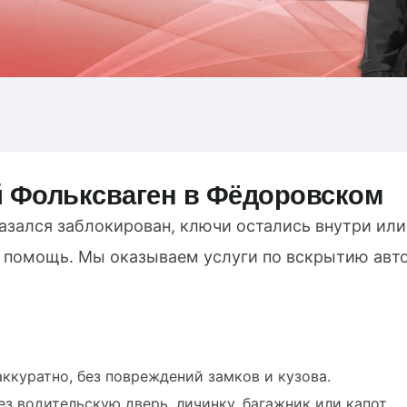
 Фольксваген в Фёдоровском
зался заблокирован, ключи остались внутри или 
а помощь. Мы оказываем услуги по вскрытию ав
ккуратно, без повреждений замков и кузова.
з водительскую дверь, личинку, багажник или капот.