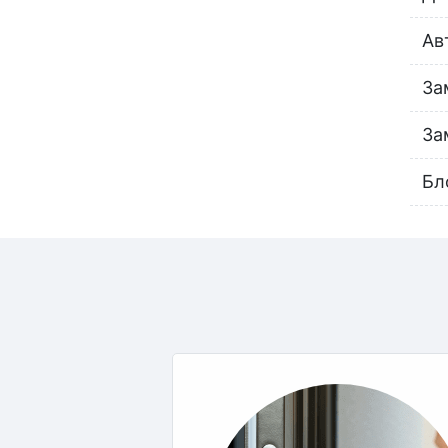
Ав
За
За
Бл