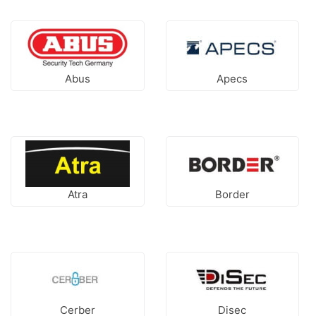
Abus
Apecs
Atra
Border
Cerber
Disec